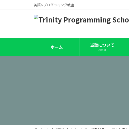
コ
ナ
英語&プログラミング教室
ン
ビ
テ
ゲ
ン
ー
ツ
シ
へ
ョ
ス
ン
当塾について
ホーム
About
キ
に
ッ
移
プ
動