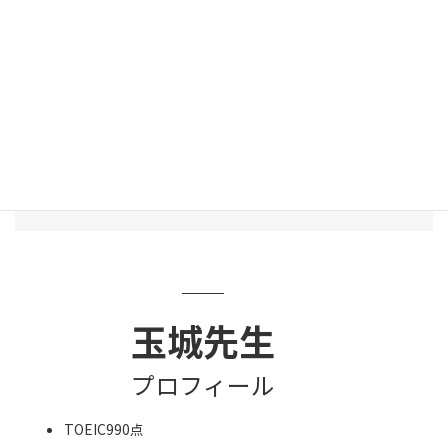
糸満潮平教室 担当講師紹介
TEACHERS
玉城先生
プロフィール
TOEIC990点