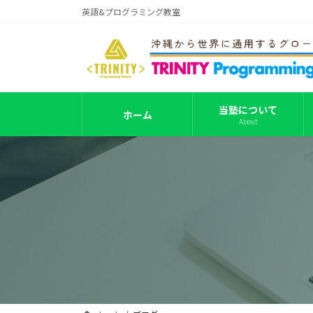
コ
ナ
英語&プログラミング教室
ン
ビ
テ
ゲ
ン
ー
ツ
シ
へ
ョ
ス
ン
当塾について
ホーム
About
キ
に
ッ
移
プ
動