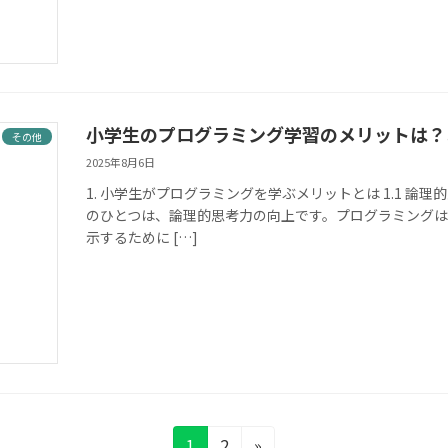
小学生のプログラミング学習のメリットは？
その他
2025年8月6日
1. 小学生がプログラミングを学ぶメリットとは 1.1 
のひとつは、論理的思考力の向上です。プログラミング
示するために […]
固
固
1
2
»