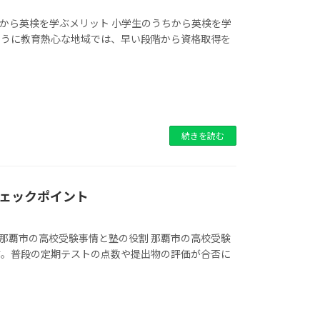
小学生から英検を学ぶメリット 小学生のうちから英検を学
ように教育熱心な地域では、早い段階から資格取得を
続きを読む
ェックポイント
1 那覇市の高校受験事情と塾の役割 那覇市の高校受験
す。普段の定期テストの点数や提出物の評価が合否に